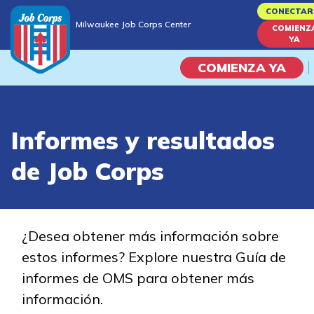
Skip
CONECTAR
Milwaukee Job Corps Center
to
COMIENZ
Milwaukee Job Corps Center
YA
main
content
COMIENZA YA
Programas
Informes y resultados
Vida En El Campus Universita
de Job Corps
Habilidades académicas
Viaje de la carrera
¿Desea obtener más información sobre
estos informes? Explore nuestra Guía de
Estudiar
informes de OMS para obtener más
información.
Programas de Entrenamient